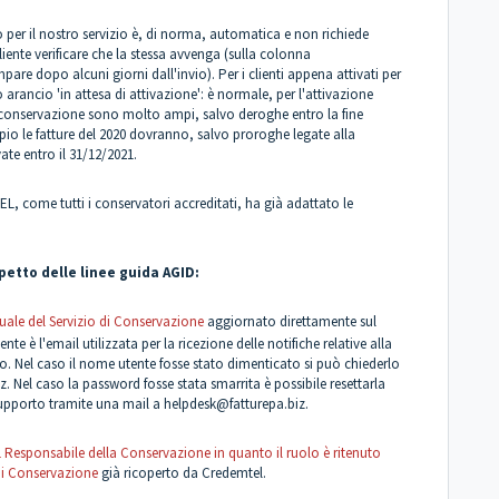
 per il nostro servizio è, di norma, automatica e non richiede
nte verificare che la stessa avvenga (sulla colonna
are dopo alcuni giorni dall'invio). Per i clienti appena attivati per
rancio 'in attesa di attivazione': è normale, per l'attivazione
i conservazione sono molto ampi, salvo deroghe entro la fine
io le fatture del 2020 dovranno, salvo proroghe legate alla
ate entro il 31/12/2021.
 come tutti i conservatori accreditati, ha già adattato le
etto delle linee guida AGID:
ale del Servizio di Conservazione
aggiornato direttamente sul
tente è l'email utilizzata per la ricezione delle notifiche relative alla
. Nel caso il nome utente fosse stato dimenticato si può chiederlo
iz
. Nel caso la password fosse stata smarrita è possibile resettarla
upporto tramite una mail a
helpdesk@fatturepa.biz
.
esponsabile della Conservazione in quanto il ruolo è ritenuto
 di Conservazione
già ricoperto da Credemtel.