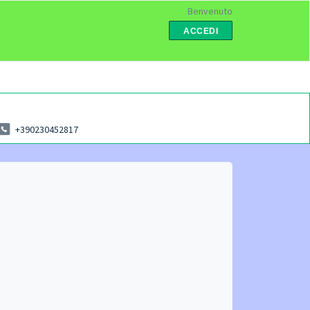
Benvenuto
ACCEDI
+390230452817