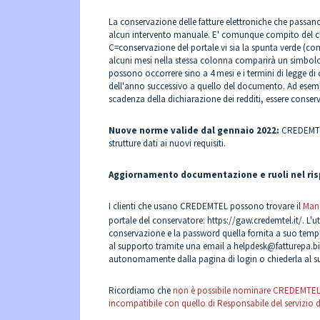
La conservazione delle fatture elettroniche che passano
alcun intervento manuale. E' comunque compito del clie
C=conservazione del portale vi sia la spunta verde (comp
alcuni mesi nella stessa colonna comparirà un simbolo a
possono occorrere sino a 4 mesi e i termini di legge d
dell'anno successivo a quello del documento. Ad esemp
scadenza della dichiarazione dei redditi, essere conserv
Nuove norme valide dal gennaio 2022:
CREDEMTEL,
strutture dati ai nuovi requisiti.
Aggiornamento documentazione e ruoli nel risp
I clienti che usano CREDEMTEL possono trovare il
Manu
portale del conservatore:
https://gaw.credemtel.it/
. L'u
conservazione e la password quella fornita a suo tempo
al supporto tramite una email a
helpdesk@fatturepa.b
autonomamente dalla pagina di login o chiederla al s
Ricordiamo che
non è possibile nominare CREDEMTEL R
incompatibile con quello di Responsabile del servizio