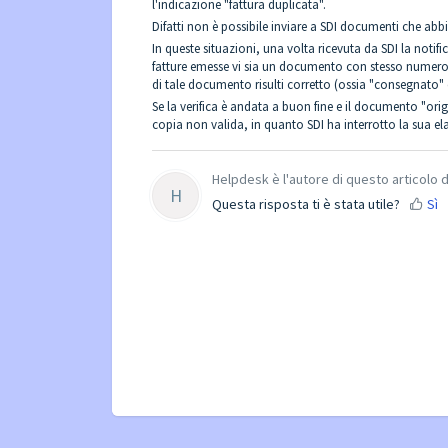
l'indicazione "fattura duplicata".
Difatti non è possibile inviare a SDI documenti che abb
In queste situazioni, una volta ricevuta da SDI la notifi
fatture emesse vi sia un documento con stesso numero e 
di tale documento risulti corretto (ossia "consegnato" o
Se la verifica è andata a buon fine e il documento "ori
copia non valida, in quanto SDI ha interrotto la sua e
Helpdesk è l'autore di questo articolo d
H
Questa risposta ti è stata utile?
Sì