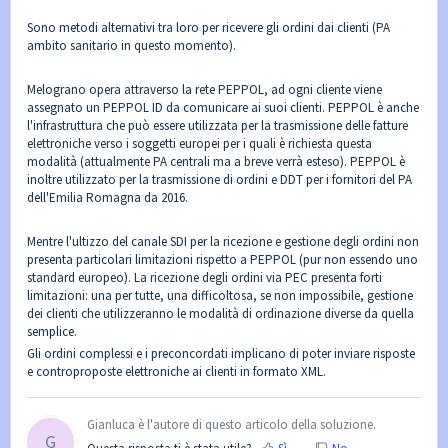
Sono metodi alternativi tra loro per ricevere gli ordini dai clienti (PA
ambito sanitario in questo momento).
Melograno opera attraverso la rete PEPPOL, ad ogni cliente viene
assegnato un PEPPOL ID da comunicare ai suoi clienti. PEPPOL è anche
l'infrastruttura che può essere utilizzata per la trasmissione delle fatture
elettroniche verso i soggetti europei per i quali è richiesta questa
modalità (attualmente PA centrali ma a breve verrà esteso). PEPPOL è
inoltre utilizzato per la trasmissione di ordini e DDT per i fornitori del PA
dell'Emilia Romagna da 2016.
Mentre l'ultizzo del canale SDI per la ricezione e gestione degli ordini non
presenta particolari limitazioni rispetto a PEPPOL (pur non essendo uno
standard europeo). La ricezione degli ordini via PEC presenta forti
limitazioni: una per tutte, una difficoltosa, se non impossibile, gestione
dei clienti che utilizzeranno le modalità di ordinazione diverse da quella
semplice.
Gli ordini complessi e i preconcordati implicano di poter inviare risposte
e controproposte elettroniche ai clienti in formato XML.
Gianluca è l'autore di questo articolo della soluzione.
G